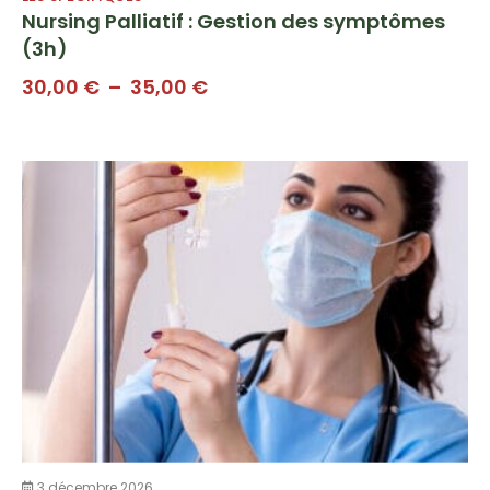
Nursing Palliatif : Gestion des symptômes
(3h)
Plage
30,00
€
–
35,00
€
de
prix :
30,00 €
à
35,00 €
3 décembre 2026