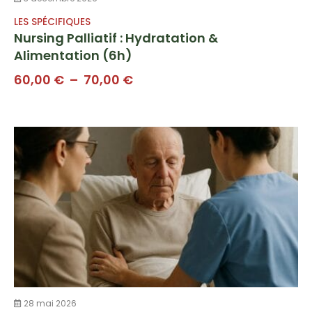
LES SPÉCIFIQUES
Nursing Palliatif : Hydratation &
Alimentation (6h)
Plage
60,00
€
–
70,00
€
de
prix :
60,00 €
à
70,00 €
28 mai 2026