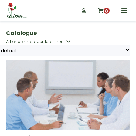
0
Catalogue
Afficher/masquer les filtres
Catégories de produits
Non classé
(3)
Évènements
(0)
Formations
(19)
Public