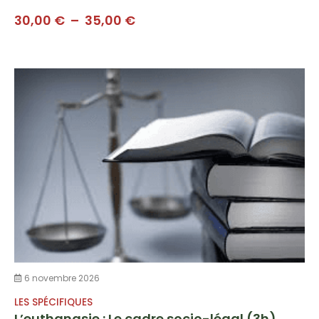
Plage
30,00
€
–
35,00
€
de
prix :
30,00 €
à
35,00 €
6 novembre 2026
LES SPÉCIFIQUES
L’euthanasie : Le cadre socio-légal (3h)