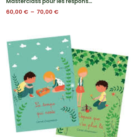
Masterclass pour les respons...
Plage
60,00
€
–
70,00
€
de
prix :
60,00 €
à
70,00 €