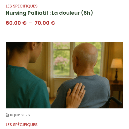
LES SPÉCIFIQUES
Nursing Palliatif : La douleur (6h)
Plage
60,00
€
–
70,00
€
de
prix :
60,00 €
à
70,00 €
18 juin 2026
LES SPÉCIFIQUES