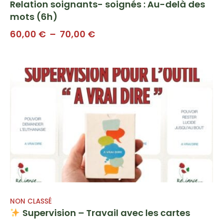
Relation soignants- soignés : Au-delà des
mots (6h)
Plage
60,00
€
–
70,00
€
de
prix :
60,00 €
à
70,00 €
NON CLASSÉ
Supervision – Travail avec les cartes