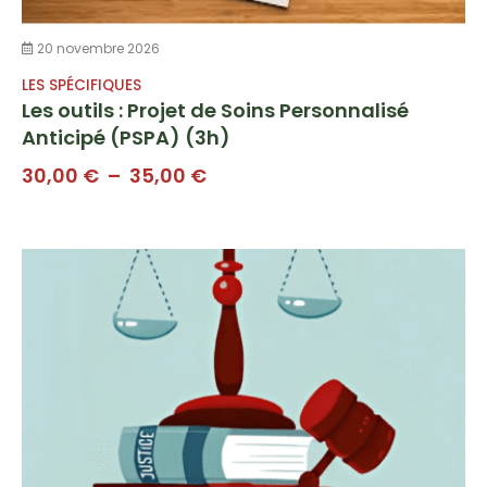
20 novembre 2026
LES SPÉCIFIQUES
Les outils : Projet de Soins Personnalisé
Anticipé (PSPA) (3h)
Plage
30,00
€
–
35,00
€
de
prix :
30,00 €
à
35,00 €