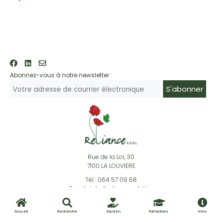
Abonnez-vous à notre newsletter :
S'abonner
Rue de la Loi, 30
7100 LA LOUVIERE
Tél : 064 57 09 68
Email : info@relianceasbl.be
Accueil
Recherche
Soutien
Formations
Infos
© copyright - Reliance 2026